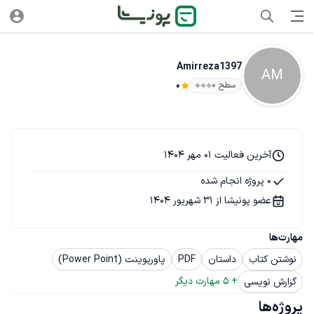
Amirreza1397
AM
سطح ۰
0
آخرین فعالیت 01 مهر 1404
0 پروژه انجام شده
عضو پونیشا از 31 شهریور 1404
مهارت‌ها
نوشتن کتاب
داستان
PDF
پاورپوینت (Power Point)
+ 
5
 مهارت دیگر
گزارش نویسی
پروژه‌ها