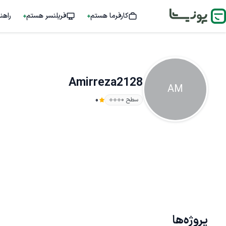
کارفرما هستم
فریلنسر هستم
راهن
Amirreza2128
AM
سطح ۰
0
پروژه‌ها