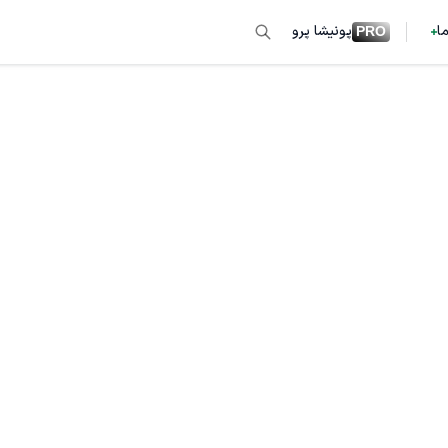
ما
پونیشا پرو
PRO