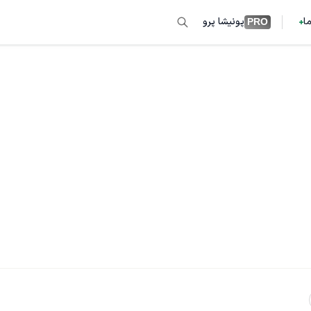
ما
پونیشا پرو
PRO