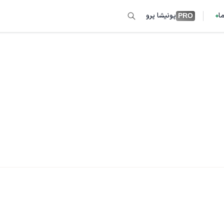
ما
پونیشا پرو
PRO