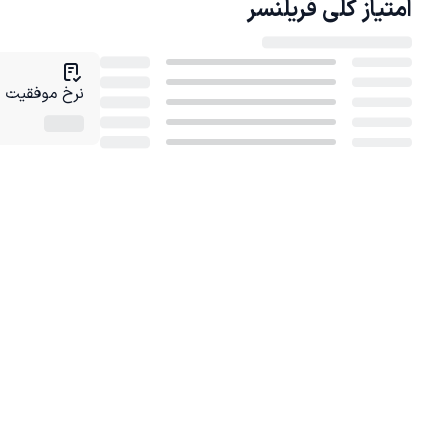
امتیاز کلی
فریلنسر
نرخ موفقیت در