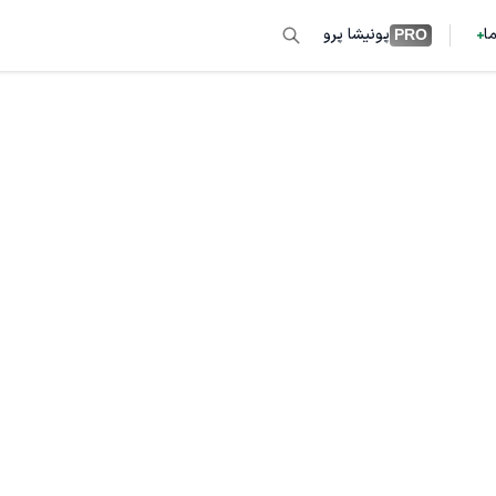
ما
پونیشا پرو
PRO