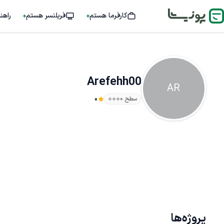
کارفرما هستم
فریلنسر هستم
راهن
Arefehh00
AR
سطح ۰
0
پروژه‌ها