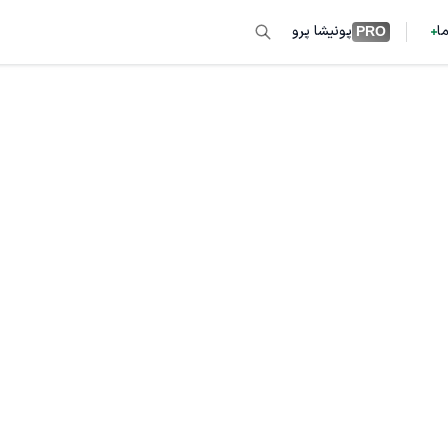
ما
پونیشا پرو
PRO