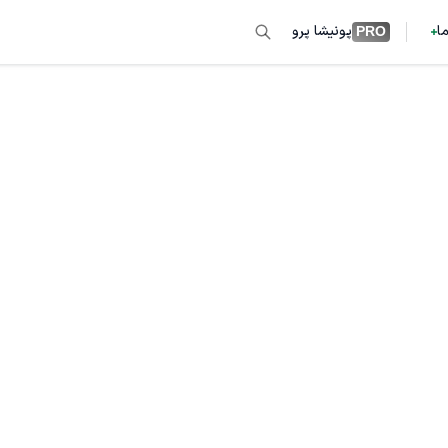
ما
پونیشا پرو
PRO