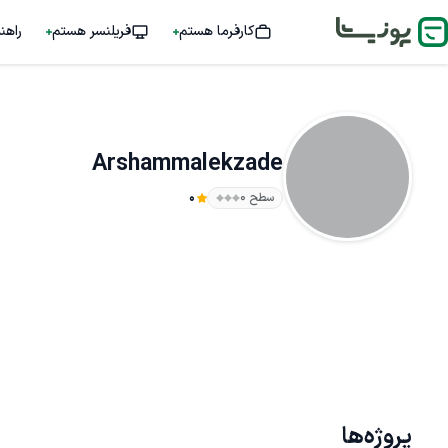
کارفرما هستم
فریلنسر هستم
راهن
Arshammalekzade
سطح ۰
0
پروژه‌ها