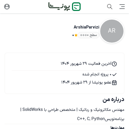
ArshiaParvizi
AR
سطح ۰
0
آخرین فعالیت 29 شهریور 1404
0 پروژه انجام شده
عضو پونیشا از 29 شهریور 1404
درباره من
مهندس مکاترونیک و رباتیک | متخصص طراحی با SolidWorks | 
برنامه‌نویسC++, C, Python
مهارت‌ها