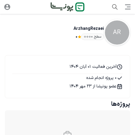
ArzhangRezaei
AR
سطح ۰
0
آخرین فعالیت 01 آبان 1404
0 پروژه انجام شده
عضو پونیشا از 23 مهر 1404
پروژه‌ها