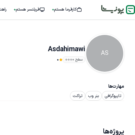
کارفرما هستم
فریلنسر هستم
راهن
Asdahimawi
AS
سطح ۰
0
مهارت‌ها
تایپوگرافی
بنر وب
تراکت
پروژه‌ها