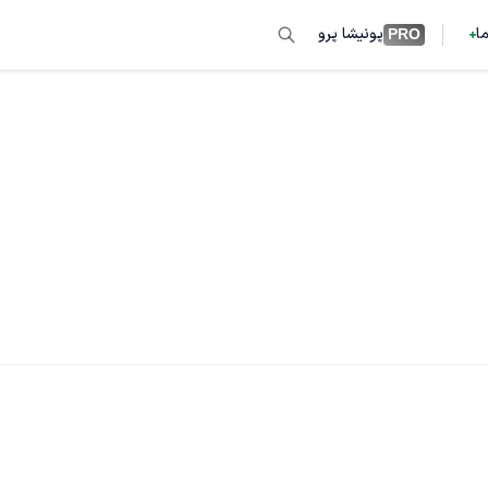
ما
پونیشا پرو
PRO