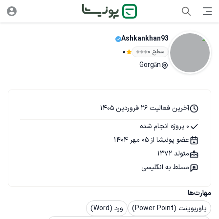
Ashkankhan93
سطح ۰
0
Gorgān
آخرین فعالیت 26 فروردین 1405
0 پروژه انجام شده
عضو پونیشا از 05 مهر 1404
متولد 1372
مسلط به انگلیسی
مهارت‌ها
پاورپوینت (Power Point)
ورد (Word)