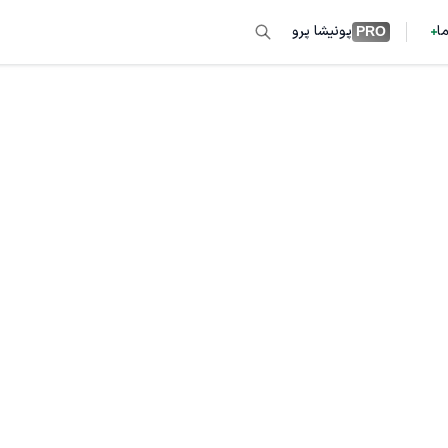
ما
پونیشا پرو
PRO