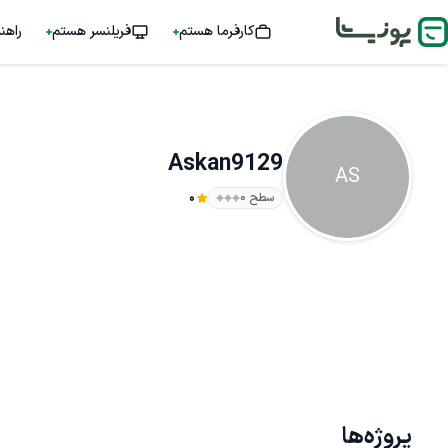
کارفرما هستم
فریلنسر هستم
راهن
Askan9129
AS
سطح ۰
0
پروژه‌ها