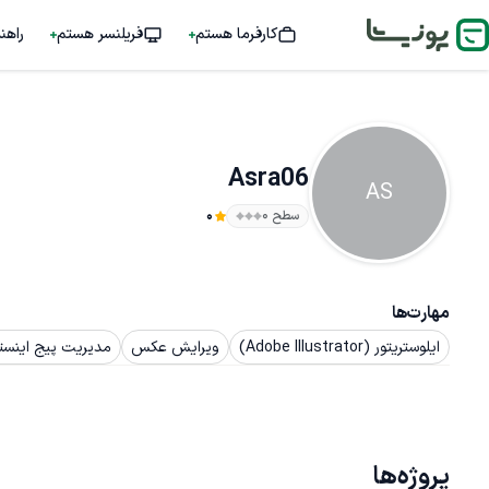
کارفرما هستم
فریلنسر هستم
راهن
Asra06
AS
سطح ۰
0
مهارت‌ها
ایلوستریتور (Adobe Illustrator)
ویرایش عکس
مدیریت پیج اینستا
پروژه‌ها