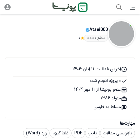
Ataei000
سطح ۰
0
آخرین فعالیت 11 آبان 1404
0 پروژه انجام شده
عضو پونیشا از 11 مهر 1404
متولد 1386
مسلط به فارسی
مهارت‌ها
بازنویسی مقالات
تایپ
PDF
غلط گیری
ورد (Word)