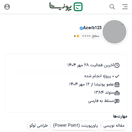
Azerb123
سطح ۰
0
آخرین فعالیت 28 مهر 1404
0 پروژه انجام شده
عضو پونیشا از 12 مهر 1404
متولد 1384
مسلط به فارسی
مهارت‌ها
مقاله نویسی
پاورپوینت (Power Point)
طراحی لوگو