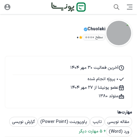
Chuolaki
سطح ۰
0
آخرین فعالیت 30 مهر 1404
0 پروژه انجام شده
عضو پونیشا از 27 مهر 1404
متولد 1380
مهارت‌ها
مقاله نویسی
تایپ
پاورپوینت (Power Point)
گزارش نویسی
+ 
5
 مهارت دیگر
ورد (Word)