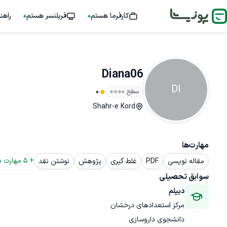
کارفرما هستم
فریلنسر هستم
راهن
Diana06
DI
سطح ۰
0
Shahr-e Kord
مهارت‌ها
+ 
5
 مهارت د
مقاله نویسی
PDF
غلط گیری
پژوهش
نوشتن نقد
سوابق تحصیلی
دیپلم
مرکز استعدادهای درخشان