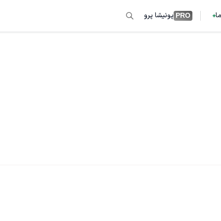
ما
پونیشا پرو
PRO