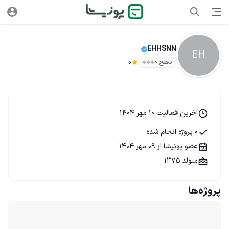
EHHSNN
EH
سطح ۰
0
آخرین فعالیت 10 مهر 1404
0 پروژه انجام شده
عضو پونیشا از 09 مهر 1404
متولد 1375
پروژه‌ها