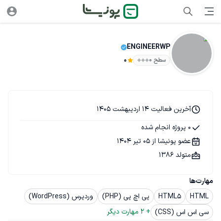
ENGINEERWP
سطح ۰
0
آخرین فعالیت 14 اردیبهشت 1405
0 پروژه انجام شده
عضو پونیشا از 05 تیر 1404
متولد 1386
مهارت‌ها
HTML
HTML5
پی اچ پی (PHP)
وردپرس (WordPress)
+ 
2
 مهارت دیگر
سی اس اس (CSS)