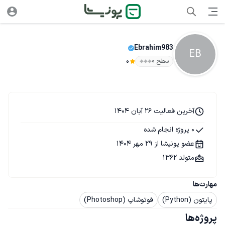
Ebrahim983
EB
سطح ۰
0
آخرین فعالیت 26 آبان 1404
0 پروژه انجام شده
عضو پونیشا از 29 مهر 1404
متولد 1362
مهارت‌ها
پایتون (Python)
فوتوشاپ (Photoshop)
پروژه‌ها