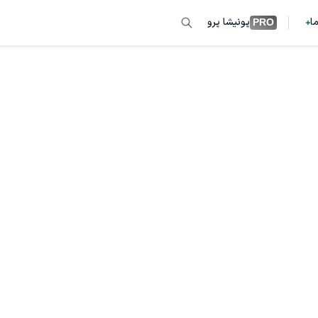
ما
پونیشا پرو
PRO