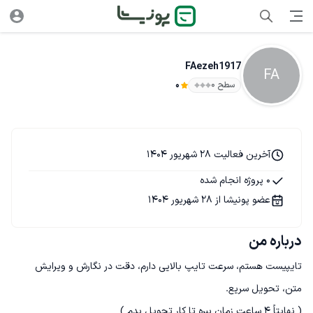
FAezeh1917
FA
سطح ۰
0
آخرین فعالیت 28 شهریور 1404
0 پروژه انجام شده
عضو پونیشا از 28 شهریور 1404
درباره من
تایپیست هستم، سرعت تایپ بالایی دارم، دقت در نگارش و ویرایش 
( نهایتاً ۴ ساعت زمان ببره تا کار تحویل بدم )