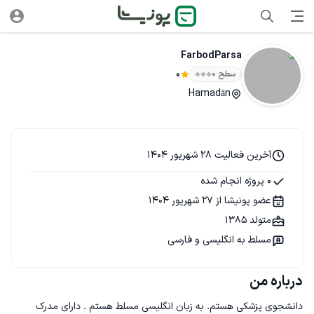
FarbodParsa
سطح ۰
0
Hamadān
آخرین فعالیت 28 شهریور 1404
0 پروژه انجام شده
عضو پونیشا از 27 شهریور 1404
متولد 1385
مسلط به انگلیسی و فارسی
درباره من
دانشجوی پزشکی هستم. به زبان انگلیسی مسلط هستم . دارای مدرک 