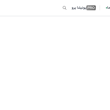
ما
پونیشا پرو
PRO