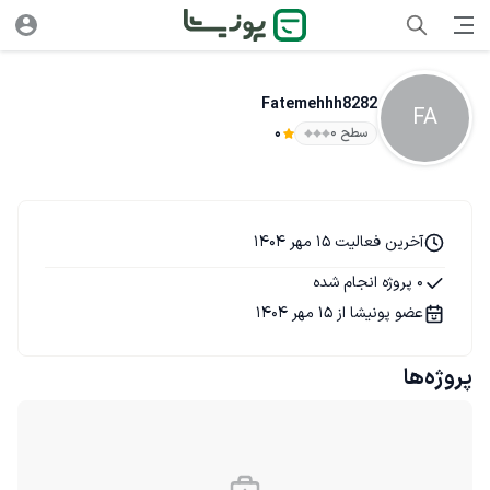
Fatemehhh8282
FA
سطح ۰
0
آخرین فعالیت 15 مهر 1404
0 پروژه انجام شده
عضو پونیشا از 15 مهر 1404
پروژه‌ها