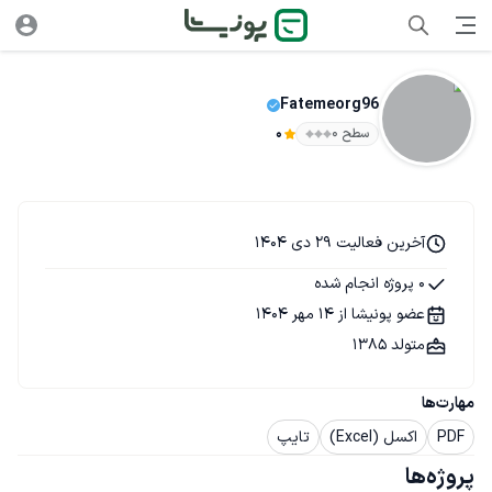
Fatemeorg96
سطح ۰
0
آخرین فعالیت 29 دی 1404
0 پروژه انجام شده
عضو پونیشا از 14 مهر 1404
متولد 1385
مهارت‌ها
PDF
اکسل (Excel)
تایپ
پروژه‌ها