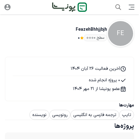
FeazehBhhjjbjh
FE
سطح ۰
0
آخرین فعالیت 26 آبان 1404
0 پروژه انجام شده
عضو پونیشا از 21 مهر 1404
مهارت‌ها
تایپ
ترجمه فارسی به انگلیسی
رونویسی
نویسنده
پروژه‌ها