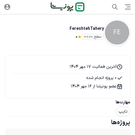
FereshtehTahery
FE
سطح ۰
0
آخرین فعالیت 17 مهر 1404
0 پروژه انجام شده
عضو پونیشا از 16 مهر 1404
مهارت‌ها
تایپ
پروژه‌ها