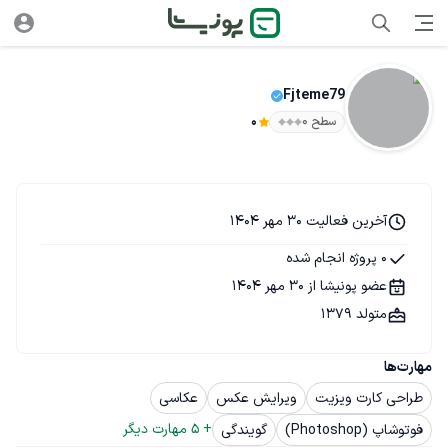
Fjteme79
سطح ۰
0
آخرین فعالیت 30 مهر 1404
0 پروژه انجام شده
عضو پونیشا از 30 مهر 1404
متولد 1379
مهارت‌ها
طراحی کارت ویزیت
ویرایش عکس
عکاسی
+ 
5
 مهارت دیگر
فوتوشاپ (Photoshop)
گویندگی