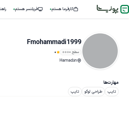
کارفرما هستم
فریلنسر هستم
راهن
Fmohammadi1999
سطح ۰
0
Hamadān
مهارت‌ها
تایپ
طراحی لوگو
تایپ