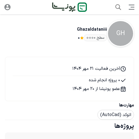
Ghazaldataniii
GH
سطح ۰
0
آخرین فعالیت 21 مهر 1404
0 پروژه انجام شده
عضو پونیشا از 20 مهر 1404
مهارت‌ها
اتوکد (AutoCad)
پروژه‌ها