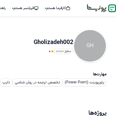
کارفرما هستم
فریلنسر هستم
راهن
Gholizadeh002
GH
سطح ۰
0
مهارت‌ها
پاورپوینت (Power Point)
تخصص ترجمه در روان شناسی
تایپ
پروژه‌ها