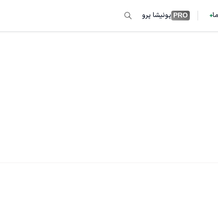
ما
پونیشا پرو
PRO