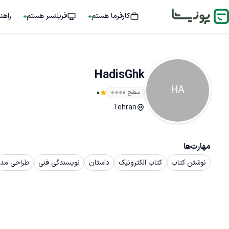
کارفرما هستم
فریلنسر هستم
راهن
HadisGhk
HA
سطح ۰
0
Tehran
مهارت‌ها
نوشتن کتاب
کتاب الکترونیک
داستان
نویسندگی فنی
طراحی مد