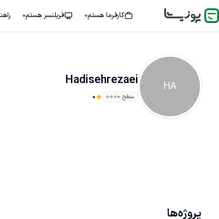
کارفرما هستم
فریلنسر هستم
راهن
Hadisehrezaei
HA
سطح ۰
0
پروژه‌ها