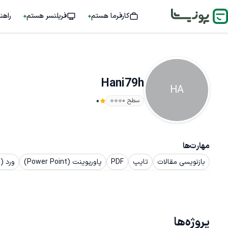
کارفرما هستم
فریلنسر هستم
راهن
Hani79h
HA
سطح ۰
0
مهارت‌ها
بازنویسی مقالات
تایپ
PDF
پاورپوینت (Power Point)
ورد (Word)
پروژه‌ها