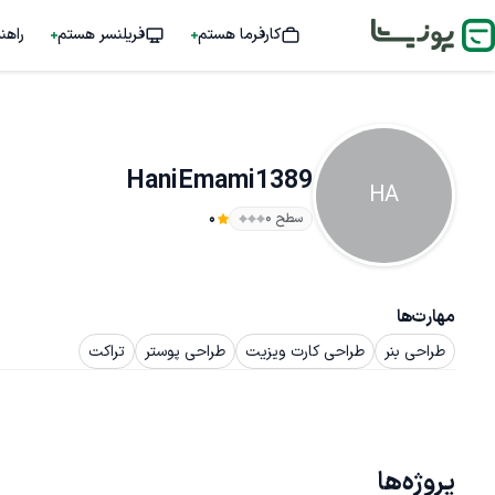
کارفرما هستم
فریلنسر هستم
راهن
HaniEmami1389
HA
سطح ۰
0
مهارت‌ها
طراحی بنر
طراحی کارت ویزیت
طراحی پوستر
تراکت
پروژه‌ها