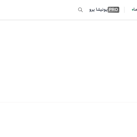
ما
پونیشا پرو
PRO