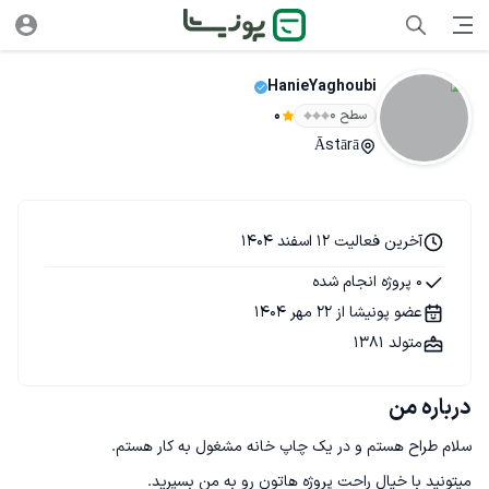
HanieYaghoubi
سطح ۰
0
Āstārā
آخرین فعالیت 12 اسفند 1404
0 پروژه انجام شده
عضو پونیشا از 22 مهر 1404
متولد 1381
درباره من
میتونید با خیال راحت پروژه هاتون رو به من بسپرید.