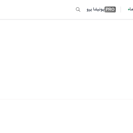
ما
پونیشا پرو
PRO