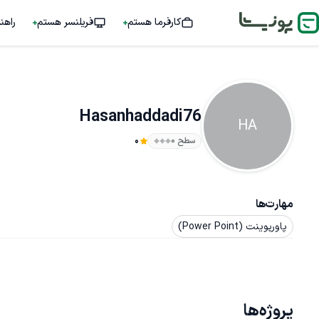
کارفرما هستم
فریلنسر هستم
راهن
Hasanhaddadi76
HA
سطح ۰
0
مهارت‌ها
پاورپوینت (Power Point)
پروژه‌ها