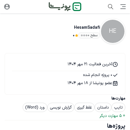
HesamSadafi
HE
سطح ۰
0
آخرین فعالیت 21 مهر 1404
0 پروژه انجام شده
عضو پونیشا از 18 مهر 1404
مهارت‌ها
تایپ
داستان
غلط گیری
گزارش نویسی
ورد (Word)
+ 
5
 مهارت دیگر
پروژه‌ها