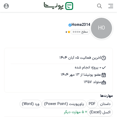
Homa2314
HO
سطح ۰
0
آخرین فعالیت 05 آبان 1404
0 پروژه انجام شده
عضو پونیشا از 13 مهر 1404
متولد 1357
مهارت‌ها
داستان
PDF
پاورپوینت (Power Point)
ورد (Word)
+ 
5
 مهارت دیگر
اکسل (Excel)