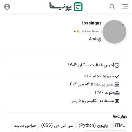
Hoseingnz
سطح ۰
0
Arāk
آخرین فعالیت 01 آبان 1404
0 پروژه انجام شده
عضو پونیشا از 03 مهر 1404
متولد 1386
مسلط به انگلیسی و فارسی
مهارت‌ها
HTML
پایتون (Python)
سی اس اس (CSS)
طراحی سایت