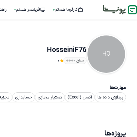
کارفرما هستم
فریلنسر هستم
راهن
HosseiniF76
HO
سطح ۰
0
مهارت‌ها
پردازش داده ها
اکسل (Excel)
دستیار مجازی
حسابداری
تجزیه
پروژه‌ها