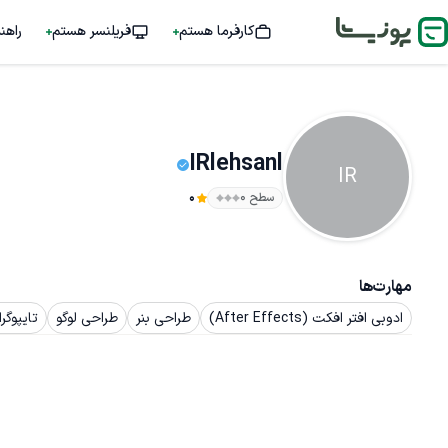
کارفرما هستم
فریلنسر هستم
راهن
IRlehsanl
IR
سطح ۰
0
مهارت‌ها
ادوبی افتر افکت (After Effects)
طراحی بنر
طراحی لوگو
تایپوگر