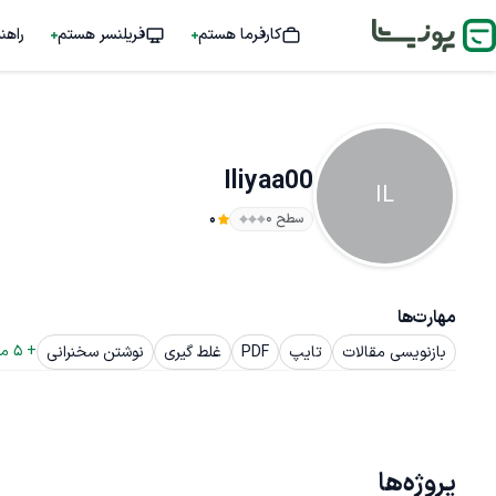
کارفرما هستم
فریلنسر هستم
راهن
Iliyaa00
IL
سطح ۰
0
مهارت‌ها
+ 
5
 م
بازنویسی مقالات
تایپ
PDF
غلط گیری
نوشتن سخنرانی
پروژه‌ها