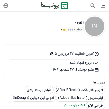
Inky01
IN
سطح ۰
0
آخرین فعالیت 22 فروردین 1405
0 پروژه انجام شده
عضو پونیشا از 27 شهریور 1404
مهارت‌ها
ادوبی افتر افکت (After Effects)
طراحی بسته بندی
ایلوستریتور (Adobe Illustrator)
ادوبی این دیزاین (InDesign)
+ 
5
 مهارت دیگر
طراحی لوگو