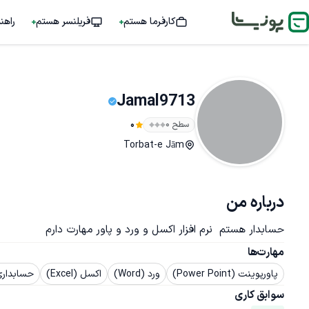
کارفرما هستم
فریلنسر هستم
راهن
Jamal9713
سطح ۰
0
Torbat-e Jām
درباره من
حسابدار هستم  نرم افزار اکسل و ورد و پاور مهارت دارم
مهارت‌ها
پاورپوینت (Power Point)
ورد (Word)
اکسل (Excel)
حسابدار
سوابق کاری