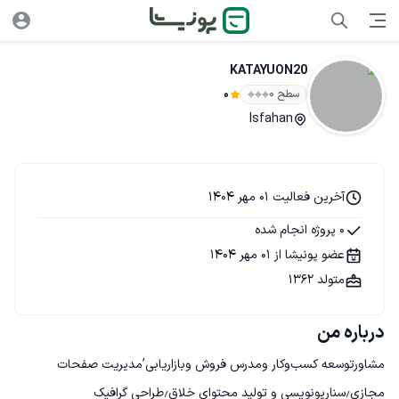
KATAYUON20
سطح ۰
0
Isfahan
آخرین فعالیت 01 مهر 1404
0 پروژه انجام شده
عضو پونیشا از 01 مهر 1404
متولد 1362
درباره من
مشاورتوسعه کسب‌وکار ومدرس فروش وبازاریابی’مدیریت صفحات 
مجازی٫سناریونویسی و تولید محتوای خلاق٫طراحی گرافیک 