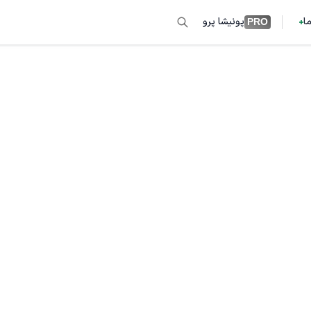
ما
پونیشا پرو
PRO